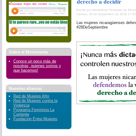
derecho a decidir
Escrito por Movimiento Feminista de Nica
Viernes, 28 de Septiembre de 2018 17:35
Las mujeres nicaragüenses defend
#28DeSeptiembre
Sobre el Movimiento
Conoce un poco más de
nosotras, quienes somos y
que hacemos!
Nuestras alianzas
Red de Mujeres Afro
Red de Mujeres contra la
Violencia
Programa Feminista La
Corriente
Fundación Entre Mujeres