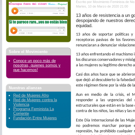
Escrito por Movimiento Feminista de Ni
Martes, 10 de Marzo de 2020 21:00
13 años de resistencia a un g
despojando de nuestros derech
equidad.
13 años de soportar políticas 
receptoras pasivas de los favore
renunciaran a denunciar violacion
Sobre el Movimiento
13 años enfrentando el machismo in
los discursos conservadores y misóg
Conoce un poco más de
nosotras, quienes somos y
a las mujeres su legítimo derecho a
que hacemos!
Casi dos años hace que se abrieron
que dejó al descubierto la falsedad
este régimen tiene por la vida de la
Nuestras alianzas
Aun en medio de la crisis, el 
Red de Mujeres Afro
Red de Mujeres contra la
responder a las urgencias del
Violencia
estructurales que están en la base d
Programa Feminista La
contra de los niños, las niñas y las 
Corriente
Fundación Entre Mujeres
Este Día Internacional de las Muje
no podremos marchar porque el
represión, ha prohibido cualquier 